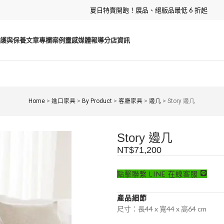
夏日特賣開跑！展品、絕版品最低 6 折起
護與保養
文章專欄
案例靈感
媒體報導
分店資訊
Home
>
進口家具
>
By Product
>
客廳家具
>
邊几
>
Story 邊几
Story 邊几
NT$
71,200
點擊聯繫 LINE 在線客服
產品細節
尺寸：長44 x 寬44 x 高64 cm