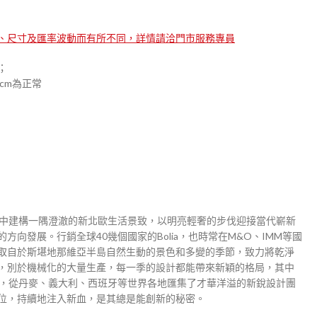
、尺寸及匯率波動而有所不同，詳情請洽門市服務專員
；
cm為正常
日常中建構一隅澄澈的新北歐生活景致，以明亮輕奢的步伐迎接當代嶄新
向發展。行銷全球40幾個國家的Bolia，也時常在M&O、IMM等國
取自於斯堪地那維亞半島自然生動的景色和多變的季節，致力將乾淨
，別於機械化的大量生產，每一季的設計都能帶來新穎的格局，其中
 Awards，從丹麥、義大利、西班牙等世界各地匯集了才華洋溢的新銳設計團
位，持續地注入新血，是其總是能創新的秘密。