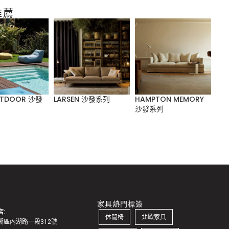
推薦
UTDOOR 沙發
LARSEN 沙發系列
HAMPTON MEMORY
PA
沙發系列
家具熱門標簽
:
休閒椅
北歐家具
湖區內湖路一段312號