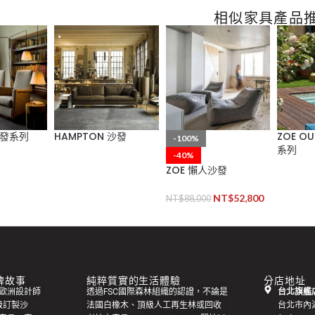
相似家具產品
沙發系列
HAMPTON 沙發
ZOE O
-100%
系列
-40%
ZOE 懶人沙發
NT$
52,800
NT$
88,000
 品牌故事
純粹質實的生活體驗
分店地址
集來自歐洲設計師
透過FSC國際森林組織的認證，不論是
台北旗艦店
級訂製
沙
法國白橡木、頂級人工再生林或回收
台北市內