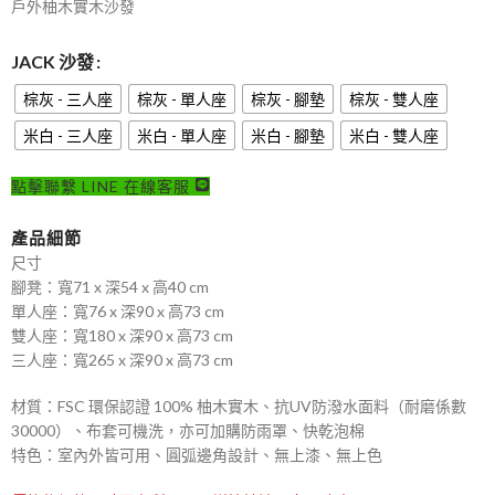
戶外柚木實木沙發
JACK 沙發
棕灰 - 三人座
棕灰 - 單人座
棕灰 - 腳墊
棕灰 - 雙人座
米白 - 三人座
米白 - 單人座
米白 - 腳墊
米白 - 雙人座
點擊聯繫 LINE 在線客服
產品細節
尺寸
腳凳：寬71 x 深54 x 高40 cm
單人座：寬76 x 深90 x 高73 cm
雙人座：寬180 x 深90 x 高73 cm
三人座：寬265 x 深90 x 高73 cm
材質：FSC 環保認證 100% 柚木實木、抗UV防潑水面料（耐磨係數
30000）、布套可機洗，亦可加購防雨罩、快乾泡棉
特色：室內外皆可用、圓弧邊角設計、無上漆、無上色