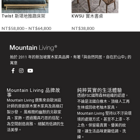
Twist 斯堪地雅趣床架
KWSU 實木書桌
NT$
58,800
–
NT$
64,800
NT$
38,800
始於 2011 年的新加坡實木家具品牌，有著 ｢與自然同居，自在於山中｣ 的
寓意
Mountain Living 品牌故
純粹質實的生活體驗
事
透過FSC國際森林組織的認證，
Mountain Living 選集來自歐洲設
不論是法國白橡木、頂級人工再
計師的原創
原木實木家具
及高級訂
生林或回收老
柚木家具
，
製
沙發
， 風格簡約幽默的
北歐家
Mountain Living 堅持以不汙染環
具
、家飾，透過獨具巧思的搭配，
境的處理方式，甚至不上漆、不
為空間創造高雅、 細膩而低調的生
上色，保留最真實、優美的紋
活美學。
理，讓生活品味更顯低調、洗
練。