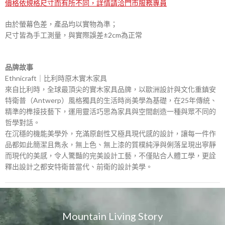
價格依規格尺寸而有所不同，詳情請洽門市服務專員
由於螢幕色差，產品均以實物為準；
尺寸皆為手工測量，與實際誤差±2cm為正常
品牌故事
Ethnicraft｜比利時原木實木家具
來自比利時，全球最頂尖的實木家具品牌，以歐洲設計與文化重鎮安
特衛普（Antwerp）風格獨具的生活時尚美學為基礎，在25年傳統、
精準的榫接技藝下，運用靈活巧思為家具與空間創造一種與眾不同的
哲學對話。
在沉穩的機能美學外，充滿原創性又極具現代感的設計，讓每一件作
品都如此簡潔且雋永，無上色、無上漆的質樸純淨與俐落呈現出寧靜
而現代的美感，令人驚豔的完美設計工藝，不僅貼合人體工學，更詮
釋出設計之都安特衛普當代、前衛的設計美學。
Mountain Living Story