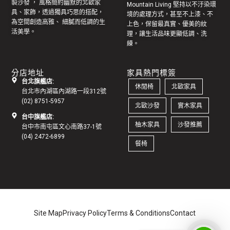
製
沙發
， 風格簡約幽默的
北歐家
Mountain Living 堅持以不汙染環
具
、家飾，透過獨具巧思的搭配，
境的處理方式，甚至不上漆、不
為空間創造高雅、 細膩而低調的生
上色，保留最真實、優美的紋
活美學。
理，讓生活品味更顯低調、洗
練。
分店地址
家具熱門標簽
台北旗艦店:
休閒椅
北歐家具
台北市內湖區內湖路一段312號
(02) 8751-5957
北歐沙發
實木家具
台中旗艦店:
柚木家具
沙發推薦
台中市南屯區文心南路37-1號
(04) 2472-6899
餐椅
Site Map
Privacy Policy
Terms & Conditions
Contact