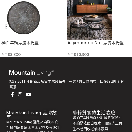
樺白年輪漂流木托盤
Asymmetric Dot 漂流木托盤
NT$
3,800
NT$
10,300
始於 2011 年的新加坡實木家具品牌，有著 ｢與自然同居，自在於山中｣ 的
寓意
Mountain Living 品牌故
純粹質實的生活體驗
事
透過FSC國際森林組織的認證，
Mountain Living 選集來自歐洲設
不論是法國白橡木、頂級人工再
計師的原創
原木實木家具
及高級訂
生林或回收老
柚木家具
，