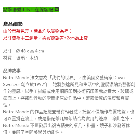
點擊聯繫 LINE 在線客服
產品細節
由於螢幕色差，產品均以實物為準；
尺寸皆為手工測量，與實際誤差±2cm為正常
尺寸：Ø 48 x 高 4 cm
材質：玻璃、木頭
品牌故事
Notre Monde 法文意為「我們的世界」，由美國女藝術家 Dawn
Sweitzer 創立於1997年。她將旅途所見和生活中的靈感濃縮為藝術創
作的靈感，以手工描繪或使用網版印刷技術拓印圖騰於實木、玻璃或
鏡面上，將那些悸動的瞬間還原於作品中，流露情感的溫度和真實
性。
Notre Monde 的作品細緻並帶有輕奢感，托盤不僅能作為置物盤，也
可以置掛在牆上，或是搭配茶几框架結合為實用的邊桌。除此之外，
Notre Monde 不斷發展出復古精美的桌几、掛畫、鏡子和沙發等傢
俱，兼顧了空間美學與功能性。