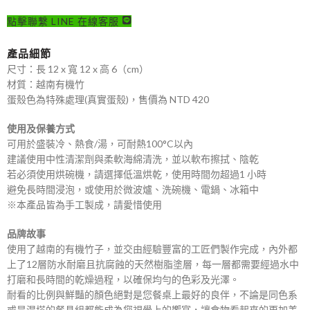
點擊聯繫 LINE 在線客服
產品細節
尺寸：長 12 x 寬 12 x 高 6（cm）
材質：越南有機竹
蛋殼色為特殊處理(真實蛋殼)，售價為 NTD 420
使用及保養方式
可用於盛裝冷、熱食/湯，可耐熱100°C以內
建議使用中性清潔劑與柔軟海綿清洗，並以軟布擦拭、陰乾
若必須使用烘碗機，請選擇低溫烘乾，使用時間勿超過1 小時
避免長時間浸泡，或使用於微波爐、洗碗機、電鍋、冰箱中
※本產品皆為手工製成，請愛惜使用
品牌故事
使用了越南的有機竹子，並交由經驗豐富的工匠們製作完成，內外都
上了12層防水耐磨且抗腐蝕的天然樹脂塗層，每一層都需要經過水中
打磨和長時間的乾燥過程，以確保均勻的色彩及光澤。
耐看的比例與鮮豔的顏色絕對是您餐桌上最好的良伴，不論是同色系
或是混搭的餐具組都能成為您視覺上的饗宴，讓食物看起來的更加美