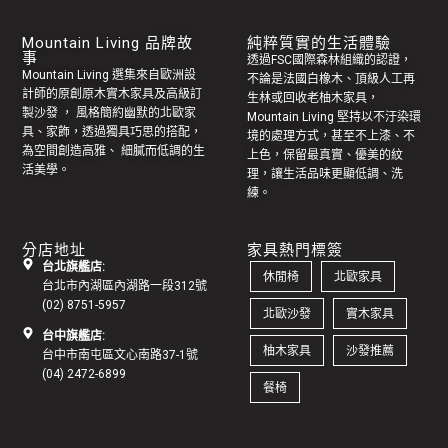
Mountain Living 品牌故
純粹質實的生活體驗
事
透過FSC國際森林組織的認證，
Mountain Living 選集來自歐洲設
不論是法國白橡木、頂級人工再
計師的原創
原木實木家具
及高級訂
生林或回收老
柚木家具
，
製
沙發
， 風格簡約幽默的
北歐家
Mountain Living 堅持以不汙染環
具
、家飾，透過獨具巧思的搭配，
境的處理方式，甚至不上漆、不
為空間創造高雅、 細膩而低調的生
上色，保留最真實、優美的紋
活美學。
理，讓生活品味更顯低調、洗
練。
分店地址
家具熱門標簽
台北旗艦店:
休閒椅
北歐家具
台北市內湖區內湖路一段312號
(02) 8751-5957
北歐沙發
實木家具
台中旗艦店:
柚木家具
沙發推薦
台中市南屯區文心南路37-1號
(04) 2472-6899
餐椅