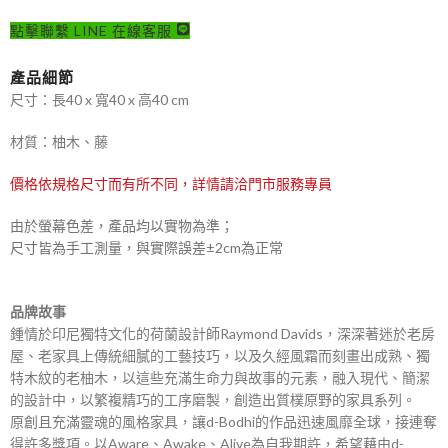
點擊聯繫 LINE 在線客服
產品細節
尺寸：長40 x 寬40 x 高40 cm
材質：柚木、藤
價格依規格尺寸而有所不同，詳情請洽門市服務專員
由於螢幕色差，產品均以實物為準；
尺寸皆為手工測量，與實際誤差±2cm為正常
品牌故事
鍾情於印尼獨特文化的荷蘭設計師Raymond Davids，深深著迷於老房
屋、老家具上傳統細膩的工藝技巧，以及久經風霜而刻畫出成熟、獨
特木紋的老柚木，以這些充滿生命力與故事的元素，融入現代、簡潔
的設計中，以繁複精巧的工序磨製，創造出質樸原野的家具系列。
原創且充滿靈魂的風格家具，讓d-Bodhi的作品迅速風靡全球，接連奪
得許多獎項。以Aware、Awake、Alive為自我期許，希望藉由d-