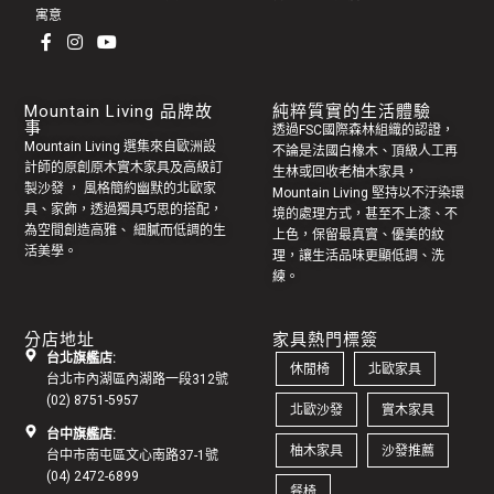
寓意
Mountain Living 品牌故
純粹質實的生活體驗
事
透過FSC國際森林組織的認證，
Mountain Living 選集來自歐洲設
不論是法國白橡木、頂級人工再
計師的原創
原木實木家具
及高級訂
生林或回收老
柚木家具
，
製
沙發
， 風格簡約幽默的
北歐家
Mountain Living 堅持以不汙染環
具
、家飾，透過獨具巧思的搭配，
境的處理方式，甚至不上漆、不
為空間創造高雅、 細膩而低調的生
上色，保留最真實、優美的紋
活美學。
理，讓生活品味更顯低調、洗
練。
分店地址
家具熱門標簽
台北旗艦店:
休閒椅
北歐家具
台北市內湖區內湖路一段312號
(02) 8751-5957
北歐沙發
實木家具
台中旗艦店:
柚木家具
沙發推薦
台中市南屯區文心南路37-1號
(04) 2472-6899
餐椅