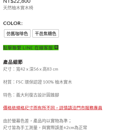
NT$
22,800
天然柚木實木椅
COLOR
仿舊咖啡色
干邑焦糖色
點擊聯繫 LINE 在線客服
產品細節
尺寸：寬42 x 深56 x 高83 cm
材質：FSC 環保認證 100% 柚木實木
特色：義大利復古設計圓錐腳
價格依規格尺寸而有所不同，詳情請洽門市服務專員
由於螢幕色差，產品均以實物為準；
尺寸皆為手工測量，與實際誤差±2cm為正常