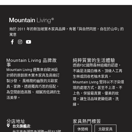
始於 2011 年的新加坡實木家具品牌，有著 ｢與自然同居，自在於山中｣ 的
寓意
Mountain Living 品牌故
純粹質實的生活體驗
事
透過FSC國際森林組織的認證，
Mountain Living 選集來自歐洲設
不論是法國白橡木、頂級人工再
計師的原創
原木實木家具
及高級訂
生林或回收老
柚木家具
，
製
沙發
， 風格簡約幽默的
北歐家
Mountain Living 堅持以不汙染環
具
、家飾，透過獨具巧思的搭配，
境的處理方式，甚至不上漆、不
為空間創造高雅、 細膩而低調的生
上色，保留最真實、優美的紋
活美學。
理，讓生活品味更顯低調、洗
練。
分店地址
家具熱門標簽
台北旗艦店:
休閒椅
北歐家具
台北市內湖區內湖路一段312號