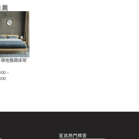
推薦
t 斯堪地雅趣床架
800
–
800
家具熱門標簽