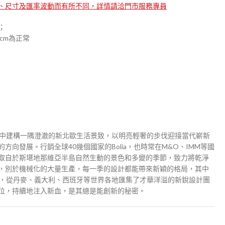
、尺寸及匯率波動而有所不同，詳情請洽門市服務專員
；
cm為正常
日常中建構一隅澄澈的新北歐生活景致，以明亮輕奢的步伐迎接當代嶄新
向發展。行銷全球40幾個國家的Bolia，也時常在M&O、IMM等國
取自於斯堪地那維亞半島自然生動的景色和多變的季節，致力將乾淨
，別於機械化的大量生產，每一季的設計都能帶來新穎的格局，其中
 Awards，從丹麥、義大利、西班牙等世界各地匯集了才華洋溢的新銳設計團
位，持續地注入新血，是其總是能創新的秘密。