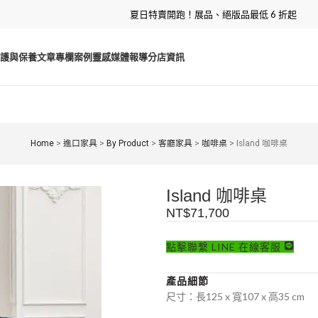
夏日特賣開跑！展品、絕版品最低 6 折起
護與保養
文章專欄
案例靈感
媒體報導
分店資訊
Home
>
進口家具
>
By Product
>
客廳家具
>
咖啡桌
>
Island 咖啡桌
Island 咖啡桌
NT$
71,700
點擊聯繫 LINE 在線客服
產品細節
尺寸：長125 x 寬107 x 高35 cm