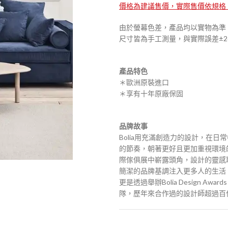
價格為建議售價，實際售價依規格
由於螢幕色差，產品均以實物為準
尺寸皆為手工測量，與實際誤差±2
產品特色
＊歐洲原裝進口
＊享有十年原廠保固
品牌故事
Bolia用充滿創造力的設計，在
的節奏，朝著更好且更加重視環境的方
際傢俱展中嶄露頭角，設計的靈感
簡潔的品牌基調注入更多人的生活
更是透過舉辦Bolia Design
隊，歷年來合作過的設計師超過百