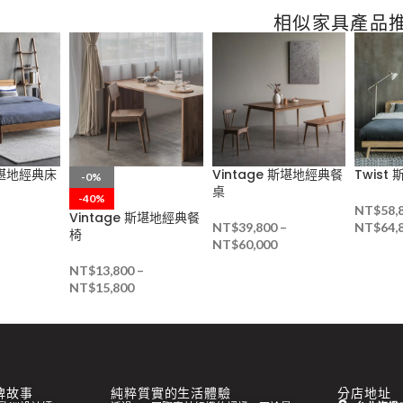
相似家具產品
 斯堪地經典床
Vintage 斯堪地經典餐
Twis
-0%
桌
-40%
NT$
58,
Vintage 斯堪地經典餐
–
NT$
39,800
–
NT$
64,
椅
NT$
60,000
NT$
13,800
–
NT$
15,800
 品牌故事
純粹質實的生活體驗
分店地址