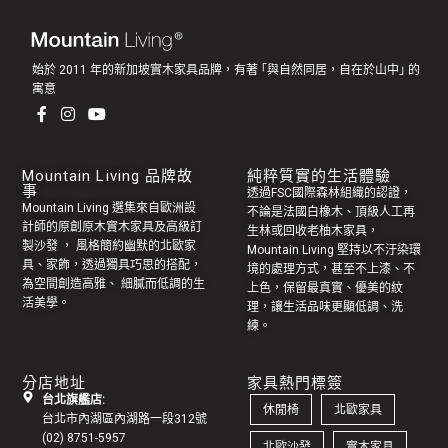
始於 2011 年的新加坡實木家具品牌，有著 ｢與自然同居，自在於山中｣ 的
寓意
Mountain Living 品牌故
純粹質實的生活體驗
事
透過FSC國際森林組織的認證，
Mountain Living 選集來自歐洲設
不論是法國白橡木、頂級人工再
計師的原創
原木實木家具
及高級訂
生林或回收老
柚木家具
，
製
沙發
， 風格簡約幽默的
北歐家
Mountain Living 堅持以不汙染環
具
、家飾，透過獨具巧思的搭配，
境的處理方式，甚至不上漆、不
為空間創造高雅、 細膩而低調的生
上色，保留最真實、優美的紋
活美學。
理，讓生活品味更顯低調、洗
練。
分店地址
家具熱門標簽
台北旗艦店:
休閒椅
北歐家具
台北市內湖區內湖路一段312號
(02) 8751-5957
北歐沙發
實木家具