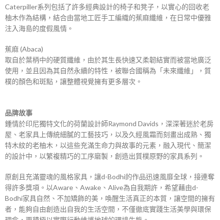
Caterpiller系列包括了許多經典設計的椅子和凳子，以實心的回收老
柚木作為結構，結合由當地工匠手工編織的蕉麻纖維，在日常中優雅
注入海島的度假風情。
蕉麻 (Abaca)
取自於葉柄中的硬質纖維，由於其生長快速又柔韌結實而被當地廣泛
使用，並且因為其自然永續的特性，被聯合國稱為「未來纖維」，質
樸的顏色和斑點，讓整體視覺擁有更多層次。
品牌故事
鍾情於印尼獨特文化的荷蘭設計師Raymond Davids，深深著迷於老房
屋、老家具上傳統細膩的工藝技巧，以及久經風霜而刻畫出成熟、獨
特木紋的老柚木，以這些充滿生命力與故事的元素，融入現代、簡潔
的設計中，以繁複精巧的工序磨製，創造出質樸原野的家具系列。
原創且充滿靈魂的風格家具，讓d-Bodhi的作品迅速風靡全球，接連奪
得許多獎項。以Aware、Awake、Alive為自我期許，希望藉由d-
Bodhi家具自然、不加矯飾的美，喚醒生活真正的本質，讓空間的擁有
者，能夠自由創造出自我的生活空間，不僅徹底實踐生活美學與環保
理念，更積極以實際行動維護地球的環境生態。