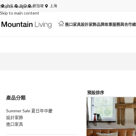
Skip to navigation
夏日特賣開跑！展品、絕版品最低 6 折起
台北
台中
新加坡
上海
Skip to main content
進口家具
設計家飾
品牌故事
服務與合作
維
產品分類
Summer Sale 夏日年中慶
設計家飾
進口家具