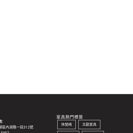
家具熱門標簽
:
休閒椅
北歐家具
湖區內湖路一段312號