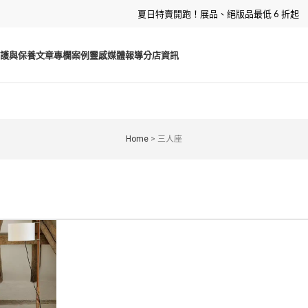
夏日特賣開跑！展品、絕版品最低 6 折起
護與保養
文章專欄
案例靈感
媒體報導
分店資訊
Home
>
三人座