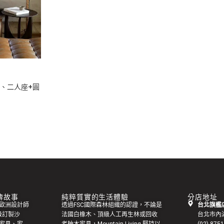
革、二人座+圓
 品牌故事
純粹質實的生活體驗
分店地址
集來自歐洲設計師
透過FSC國際森林組織的認證，不論是
台北旗艦店
級訂製
沙
法國白橡木、頂級人工再生林或回收
台北市內