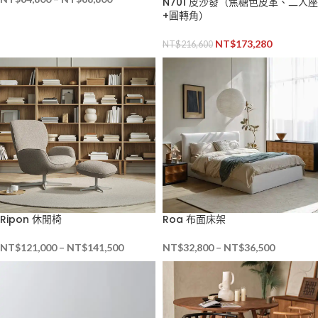
N701 皮沙發（焦糖色皮革、二人座
+圓轉角）
NT$
173,280
NT$
216,600
Ripon 休閒椅
Roa 布面床架
NT$
121,000
–
NT$
141,500
NT$
32,800
–
NT$
36,500