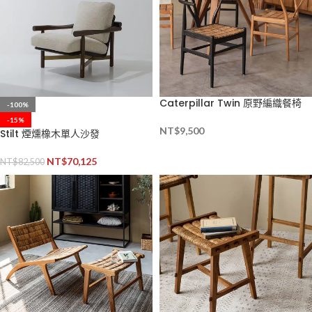
Caterpillar Twin 原野編織餐椅
-100%
-15%
NT$
9,500
Stilt 煙燻橡木單人沙發
NT$
70,125
NT$
82,500