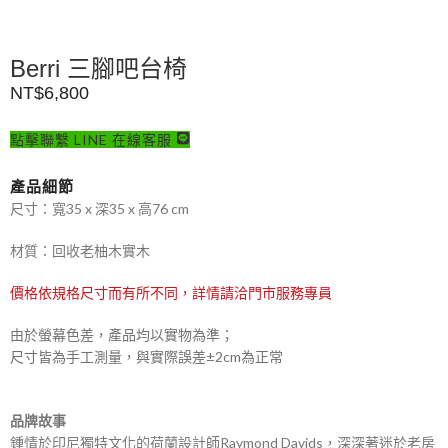
Berri 三腳吧台椅
NT$
6,800
點擊聯繫 LINE 在線客服
產品細節
尺寸：寬35 x 深35 x 高76 cm
材質：回收老柚木實木
價格依規格尺寸而有所不同，詳情請洽門市服務專員
由於螢幕色差，產品均以實物為準；
尺寸皆為手工測量，與實際誤差±2cm為正常
品牌故事
鍾情於印尼獨特文化的荷蘭設計師Raymond Davids，深深著迷於老房