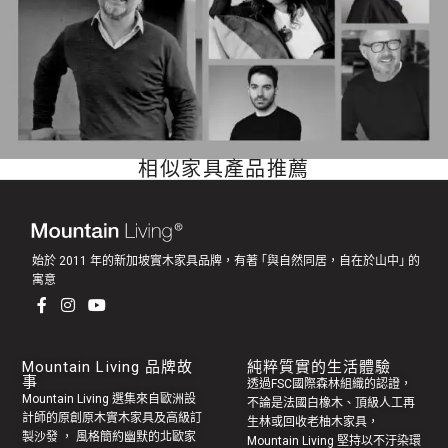
相似家具產品推薦
始於 2011 年的新加坡實木家具品牌，有著 ｢與自然同居，自在於山中｣ 的
寓意
Mountain Living 品牌故
純粹質實的生活體驗
事
透過FSC國際森林組織的認證，
Mountain Living 選集來自歐洲設
不論是法國白橡木、頂級人工再
計師的原創
原木實木家具
及高級訂
生林或回收老
柚木家具
，
製
沙發
， 風格簡約幽默的
北歐家
Mountain Living 堅持以不汙染環