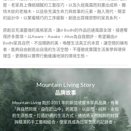
屋、老家具上傳統細膩的工藝技巧，以及久經風霜而刻畫出成熟、獨
特木紋的老柚木，以這些充滿生命力與故事的元素，融入現代、簡潔
的設計中，以繁複精巧的工序磨製，創造出質樸原野的家具系列。
原創且充滿靈魂的風格家具，讓d-Bodhi的作品迅速風靡全球，接連奪
得許多獎項。以Aware、Awake、Alive為自我期許，希望藉由d-
Bodhi家具自然、不加矯飾的美，喚醒生活真正的本質，讓空間的擁有
者，能夠自由創造出自我的生活空間，不僅徹底實踐生活美學與環保
理念，更積極以實際行動維護地球的環境生態。
Mountain Living Story
品牌故事
Mountain Living 始於 2011 年的新加坡實木家具品牌，有著
「與自然同居，自在於山中」的寓意，以自然、純粹、永恒
的生活態度，打造舒適的生活方式，通過將天然純粹的材質
與精湛的手工藝相結合，使家具成為日常生活的記錄者。