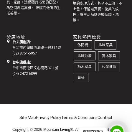
具
、家飾，透過獨具巧思的搭配，
境的處理方式，甚至不上漆、不
為空間創造高雅、 細膩而低調的生
上色，保留最真實、優美的紋
活美學。
理，讓生活品味更顯低調、洗
練。
分店地址
家具熱門標簽
台北旗艦店:
休閒椅
北歐家具
台北市內湖區內湖路一段312號
(02) 8751-5957
北歐沙發
實木家具
台中旗艦店:
柚木家具
沙發推薦
台中市南屯區文心南路37-1號
(04) 2472-6899
餐椅
Site Map
Privacy Policy
Terms & Conditions
Contact
Copyright © 2026
Mountain Living®
. All Rights Reserved /
地址:
客服在線中